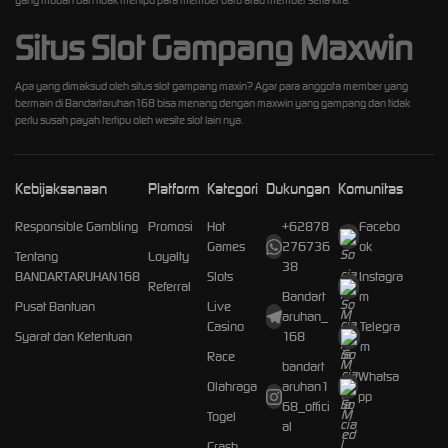
Situs Slot Gampang Maxwin
Apa yang dimaksud oleh situs slot gampang maxin? Agar para anggota member yang
bermain di Bandartaruhan168 bisa menang dengan maxwin yang gampang dan tidak
perlu susah payah tertipu oleh wesite slot lain nya.
Kebijaksanaan
Platform
Kategori
Dukungan
Komunitas
Responsible Gambling
Promosi
Hot
+62878
Facebo
Games
276736
ok
Tentang
Loyalty
38
BANDARTARUHAN168
Slots
Instagra
Referral
Bandart
m
Pusat Bantuan
Live
aruhan_
Casino
Telegra
Syarat dan Ketentuan
168
m
Race
bandart
Whatsa
Olahraga
aruhan1
pp
68_offici
Togel
al
Crash