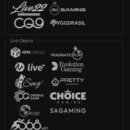
Live Casino