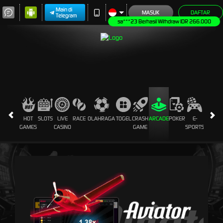
Main di
MASUK
DAFTAR
Telegram
sa***23 Berhasil Withdraw IDR 266.000
HOT
SLOTS
LIVE
RACE
OLAHRAGA
TOGEL
CRASH
ARCADE
POKER
E-
SABUN
GAMES
CASINO
GAME
SPORTS
AYAM