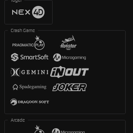
Crash Game
Arcade