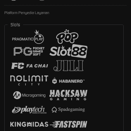
Platform Penyedia Layanan
Slots