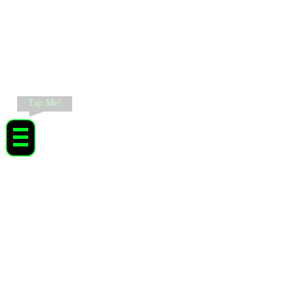
Tap Me!