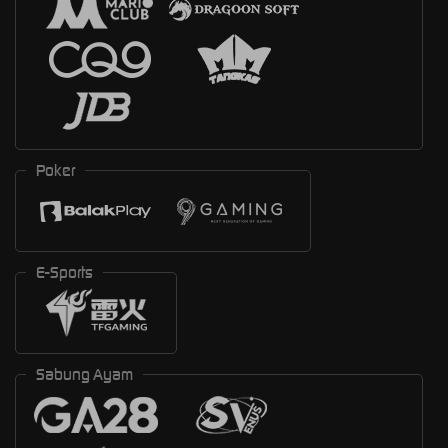
Poker
E-Sports
Sabung Ayam