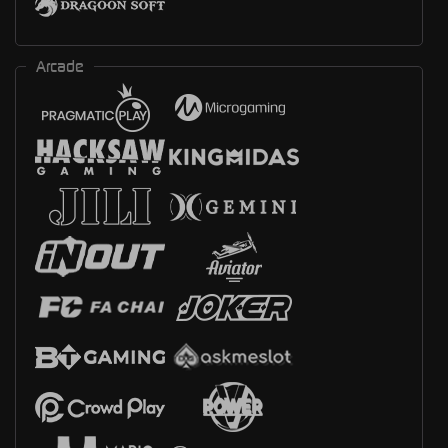
Arcade