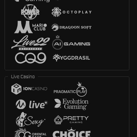
Live Casino