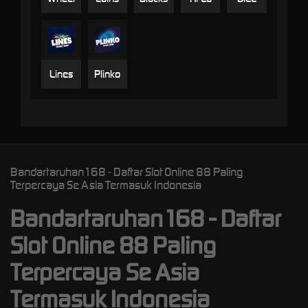
Lines
Plinko
Bandartaruhan168 - Daftar Slot Online 88 Paling
Terpercaya Se Asia Termasuk Indonesia
Bandartaruhan168 - Daftar
Slot Online 88 Paling
Terpercaya Se Asia
Termasuk Indonesia