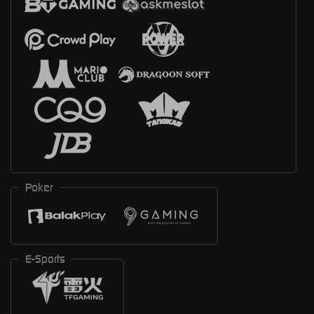
Poker
E-Sports