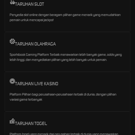
TARUHAN SLOT
Penyedia slot online dengan beragam pilihan game menarik yang memudahkan
pemain untuk mencapai jackpot
TARUHAN OLAHRAGA
Sportsbook Gaming Platform Terbaik menawarkan lebih banyak game, odds yang
lebih tinggi, dan menyediakan pilihan yang lebih banyak untuk pemain.
TARUHAN LIVE KASINO
Platform Pilihan bagi perusahaan-perusahaan terbaik di dunia, dengan pilihan
variasi game terbanyak
TARUHAN TOGEL
Platform togel yang menarik dari perusahan terbaik di dunia yang menawarkan