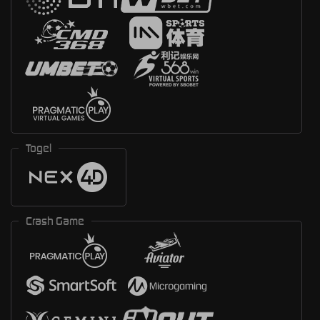
Togel
Crash Game