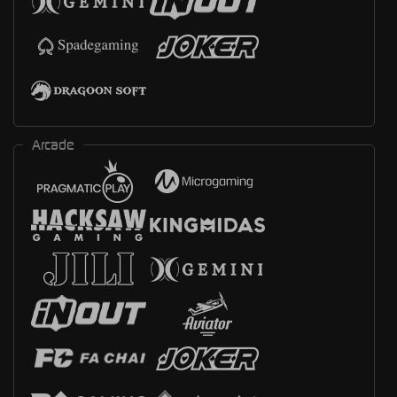
Arcade