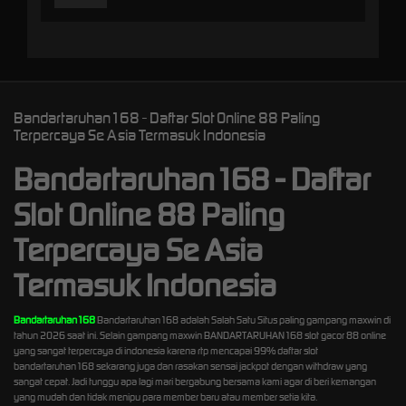
Bandartaruhan168 - Daftar Slot Online 88 Paling
Terpercaya Se Asia Termasuk Indonesia
Bandartaruhan168 - Daftar
Slot Online 88 Paling
Terpercaya Se Asia
Termasuk Indonesia
Bandartaruhan168
Bandartaruhan168 adalah Salah Satu Situs paling gampang maxwin di
tahun 2026 saat ini. Selain gampang maxwin BANDARTARUHAN168 slot gacor 88 online
yang sangat terpercaya di indonesia karena rtp mencapai 99% daftar slot
bandartaruhan168 sekarang juga dan rasakan sensai jackpot dengan withdraw yang
sangat cepat. Jadi tunggu apa lagi mari bergabung bersama kami agar di beri kemangan
yang mudah dan tidak menipu para member baru atau member setia kita.