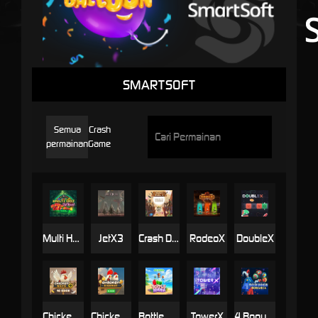
SMARTSOFT
Semua
Crash
permainan
Game
Multi Hot Wheel
JetX3
Crash Duel X
RodeoX
DoubleX
ChickenWays
Chicken Highway
Bottle Mania
TowerX
4 Bonuses Bonanza