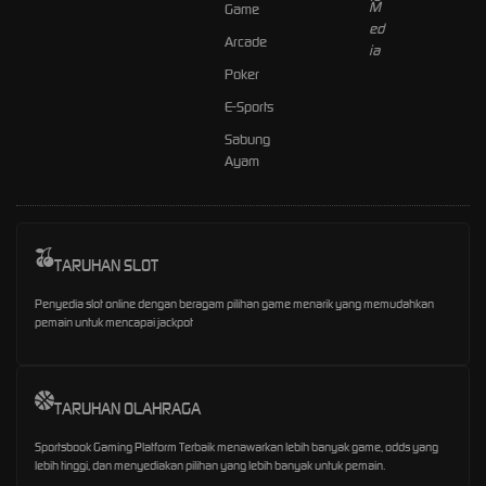
Game
Arcade
Poker
E-Sports
Sabung
Ayam
TARUHAN SLOT
Penyedia slot online dengan beragam pilihan game menarik yang memudahkan
pemain untuk mencapai jackpot
TARUHAN OLAHRAGA
Sportsbook Gaming Platform Terbaik menawarkan lebih banyak game, odds yang
lebih tinggi, dan menyediakan pilihan yang lebih banyak untuk pemain.