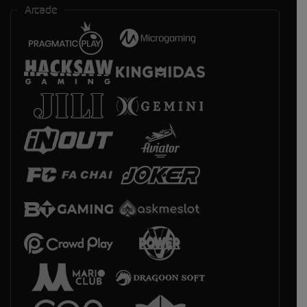
Arcade