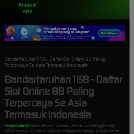
IDR
1,154,800.00
Android
Gates of Olympus 1000
APK
Bandartaruhan168 - Daftar Slot Online 88 Paling
Terpercaya Se Asia Termasuk Indonesia
Bandartaruhan168 - Daftar
Slot Online 88 Paling
Terpercaya Se Asia
Termasuk Indonesia
Bandartaruhan168
Bandartaruhan168 adalah Salah Satu Situs paling gampang
maxwin di tahun 2026 saat ini. Selain gampang maxwin BANDARTARUHAN168 slot