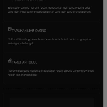
Sportsbook Gaming Platform Terbaik menawarkan lebih banyak game, odds
yang lebih tinggi, dan menyediakan pilihan yang lebih banyak untuk pemain.
TARUHAN LIVE KASINO
Platform Pilihan bagi perusahaan-perusahaan terbaik di dunia, dengan pilihan
variasi game terbanyak
TARUHAN TOGEL
Platform togel yang menarik dari perusahan terbaik di dunia yang menawarkan
hadiah kemenangan besar