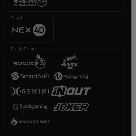
Togel
Crash Game