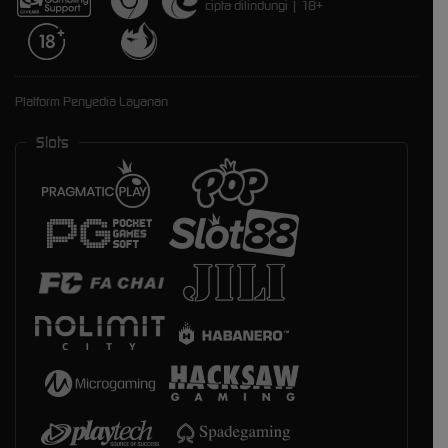
cipta dilindungi | 18+
Platform Penyedia Layanan
Slots