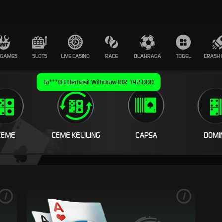
 GAMES
SLOTS
LIVE CASINO
RACE
OLAHRAGA
TOGEL
CRASH
ta***83 Berhasil Withdraw IDR 142.000
CEME
CEME KELILING
CAPSA
DOMI
i
i