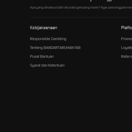
Apa yang dimaksud oleh situs slot gampang maxin? Agar para anggota mem
Kebijaksanaan
Platf
Responsible Gambling
Promo
Tentang BANDARTARUHAN168
Loyalt
Pusat Bantuan
Referr
Syarat dan Ketentuan