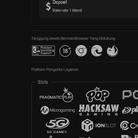
Deposit
Rata-rata 1 Menit
Tanggung Jawab Bermain
Browser Yang Didukung
Platform Penyedia Layanan
Slots