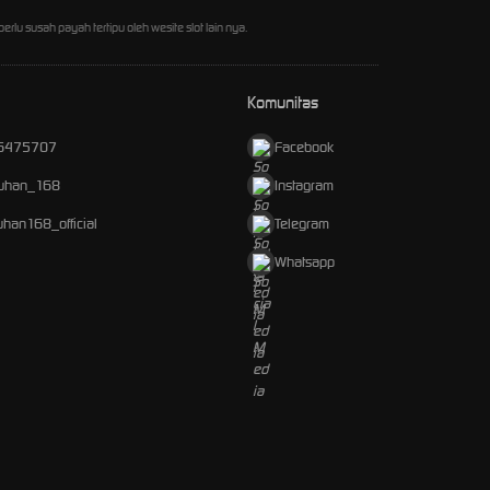
 susah payah tertipu oleh wesite slot lain nya.
Komunitas
6475707
Facebook
ruhan_168
Instagram
uhan168_official
Telegram
Whatsapp