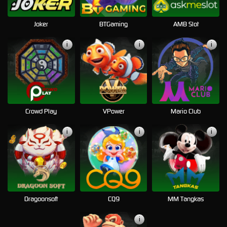
Joker
BTGaming
AMB Slot
i
i
i
Crowd Play
VPower
Mario Club
i
i
i
Dragoonsoft
CQ9
MM Tangkas
i