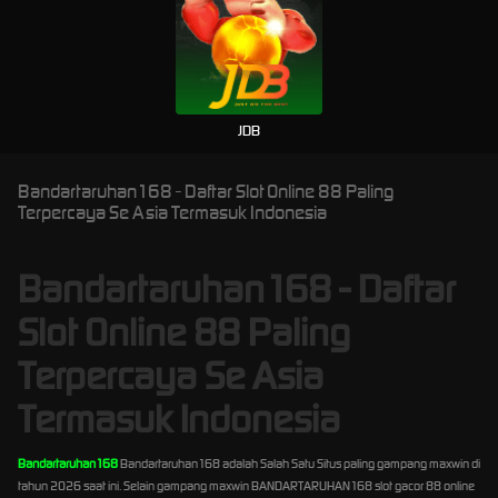
JDB
Bandartaruhan168 - Daftar Slot Online 88 Paling
Terpercaya Se Asia Termasuk Indonesia
Bandartaruhan168 - Daftar
Slot Online 88 Paling
Terpercaya Se Asia
Termasuk Indonesia
Bandartaruhan168
Bandartaruhan168 adalah Salah Satu Situs paling gampang maxwin di
tahun 2026 saat ini. Selain gampang maxwin BANDARTARUHAN168 slot gacor 88 online