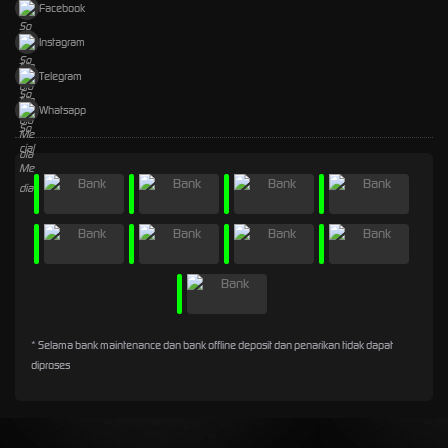
Facebook
Instagram
Telegram
Whatsapp
* Selama bank maintenance dan bank offline deposit dan penarikan tidak dapat
diproses