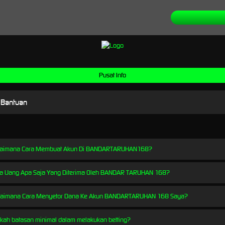
Pusat Info
 Bantuan
gaimana Cara Membuat Akun Di BANDARTARUHAN168?
ta Uang Apa Saja Yang Diterima Oleh BANDAR TARUHAN 168?
gaimana Cara Menyetor Dana Ke Akun BANDARTARUHAN 168 Saya?
kah batasan minimal dalam melakukan betting?