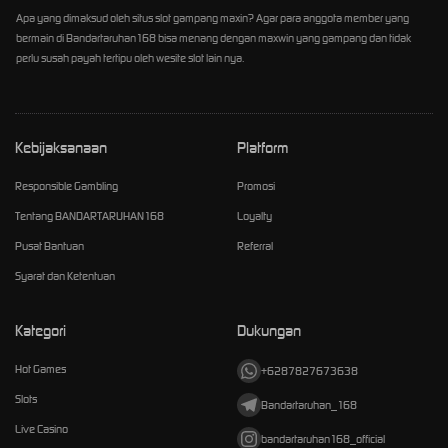
Apa yang dimaksud oleh situs slot gampang maxin? Agar para anggota member yang
bermain di Bandartaruhan168 bisa menang dengan maxwin yang gampang dan tidak
perlu susah payah tertipu oleh wesite slot lain nya.
Kebijaksanaan
Platform
Responsible Gambling
Promosi
Tentang BANDARTARUHAN168
Loyalty
Pusat Bantuan
Referral
Syarat dan Ketentuan
Kategori
Dukungan
Hot Games
+6287827673638
Slots
Bandartaruhan_168
Live Casino
bandartaruhan168_official