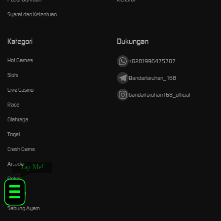
Syarat dan Ketentuan
Kategori
Dukungan
Hot Games
+6281996475707
Slots
Bandartaruhan_168
Live Casino
bandartaruhan168_official
Race
Olahraga
Togel
Crash Game
Arcade
Tap Me!
Poker
E-Sports
Sabung Ayam