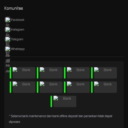
Komunitas
Facebook
Instagram
Telegram
Whatsapp
* Selama bank maintenance dan bank offline deposit dan penarikan tidak dapat
diproses