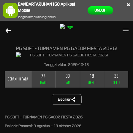
×
BANDARTARUHAN168 Aplikasi
Mobile
UNDUH
Jangan tampilkan lagi hari ini
PG SOFT - TURNAMEN PG GACOR FIESTA 2026!
Tanggal akhir: 2026-10-18
74
00
18
23
BERAKHIR PADA
HARI
JAM
MENIT
DETIK
Bagikan
PG SOFT – TURNAMEN PG GACOR FIESTA 2026
Periode Promosi: 3 agustus – 18 oktober 2026