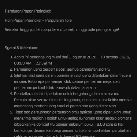
Peraturan Papan Peringkat:
Poin Papan Peringkat = Perputaran Total
Semakin tinggi jumlah perputaran, semakin tinggi pula peringkatnya!
Syarat & Ketentuan:
Acara ini berlangsung mulai dari 3 agustus 2026 – 18 oktober 2026,
00:00 AM – 23:59PM
Permainan yang berpartisipasi: semua permainan slot PG
Silahkan ikut serta dalam permainan slot yang ditentukan dalam acara
ini saja. Beberapa permainan slot, semua permainan meja, dan
permainan jackpot tidak termasuk dalam acara ini
Pendaftaran tidak diperlukan untuk bergabung dalam acara ini.
Pemain akan secara otomatis tergabung di dalam acara Ketika mereka
memasang taruhan uang tunai di permainan yang ditentukan
Tidak ada persyaratan perputaran atau aplikasi yang diperlukan untuk
menerima hadiah. Hadiah untuk setiap turnamen akan secara otomatis
dibagikan ke dompet PG pemain sebelum pukul 18.00 sore di hari
berikutnya. Disarankan bagi pemain untuk memperhatikan perubahan
saldo apapun yang terjadi di dompet PG mereka.