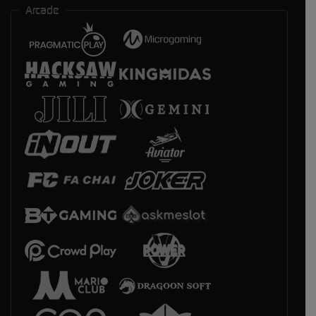
Arcade