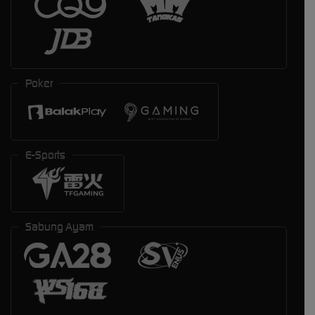
Poker
E-Sports
Sabung Ayam