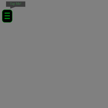
Tap Me!