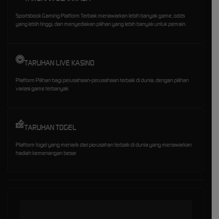
Sportsbook Gaming Platform Terbaik menawarkan lebih banyak game, odds
yang lebih tinggi, dan menyediakan pilihan yang lebih banyak untuk pemain.
TARUHAN LIVE KASINO
Platform Pilihan bagi perusahaan-perusahaan terbaik di dunia, dengan pilihan
variasi game terbanyak
TARUHAN TOGEL
Platform togel yang menarik dari perusahan terbaik di dunia yang menawarkan
hadiah kemenangan besar