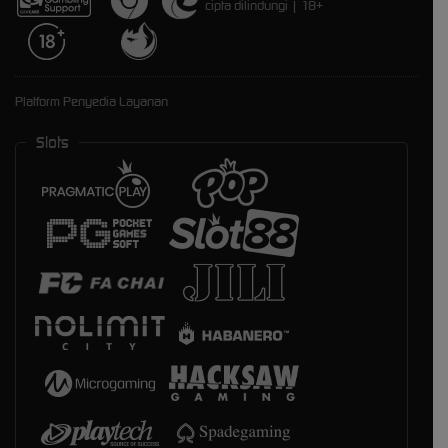
cipta dilindungi | 18+
Platform Penyedia Layanan
Slots