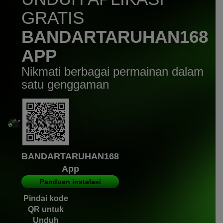
Gates of Olympus 1000
GRATIS
bore****4
IDR
2,208,300.00
BANDARTARUHAN168
Gates of Olympus 1000
APP
ong****2
IDR
1,827,000.00
Nikmati berbagai permainan dalam
Gates of Olympus 1000
satu genggaman
ro****8
IDR
1,650,040.00
Hot Fiesta
cado****i
IDR
1,562,950.00
Gates of Olympus Super
Scatter
BANDARTARUHAN168
App
sh****8
IDR
1,491,220.00
Panduan instalasi
Gates of Olympus Super
Scatter
Pindai kode
QR untuk
anj****9
Unduh
IDR
1,158,800.00