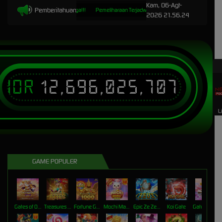
Kam, 06-Agt-
Pemberitahuan
gian Promotion Sekarang Juga!!!
Pemeliharaan Terjadwal: PP Virtual Sports pada 30-Jun-202
2026 21.56.24
IDR
12,696,025,707
L
GAME POPULER
Gates of Olympus POP
Treasures of Aztec
Fortune Garuda 1000
Mochi Mania 1000
Epic Ze Zeus
Koi Gate
Gates of Olympus Roulette