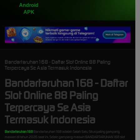
Gates of Olympus Super
Android
Scatter
APK
Bandartaruhan168 - Daftar Slot Online 88 Paling
Terpercaya Se Asia Termasuk Indonesia
Bandartaruhan168 - Daftar
Slot Online 88 Paling
Terpercaya Se Asia
Termasuk Indonesia
Bandartaruhan168
Bandartaruhan168 adalah Salah Satu Situs paling gampang
maxwin di tahun 2026 saat ini. Selain gampang maxwin BANDARTARUHAN168 slot