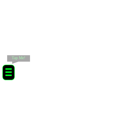
Tap Me!