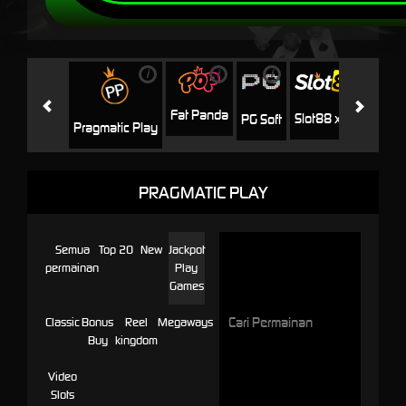
i
i
i
i
i
Facha
Fat Panda
Slot88 x PP
PG Soft
Pragmatic Play
PRAGMATIC PLAY
Semua
Top 20
New
Jackpot
permainan
Play
Games
Classic
Bonus
Reel
Megaways
Buy
kingdom
Video
Slots