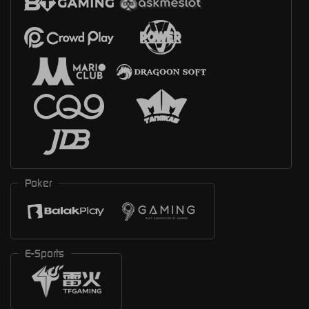
Poker
E-Sports