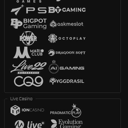
Live Casino