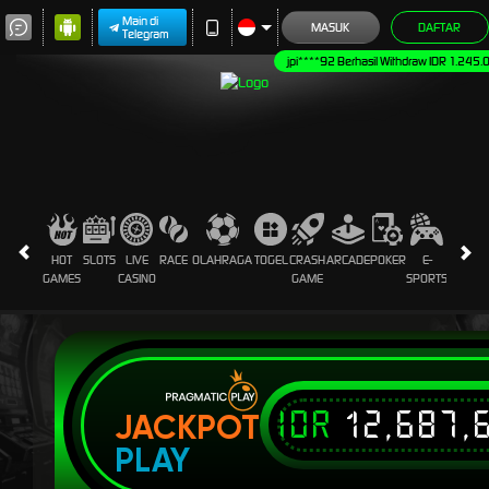
Main di
MASUK
DAFTAR
Telegram
jpi****92 Berhasil Withdraw IDR 1.245
HOT
SLOTS
LIVE
RACE
OLAHRAGA
TOGEL
CRASH
ARCADE
POKER
E-
SABUN
GAMES
CASINO
GAME
SPORTS
AYAM
IDR
12,687,
JACKPOT
PLAY