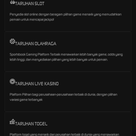
TARUHAN SLOT
Penyedia slot online dengan beragam pilihan game menarik yang memudahkan
pemain untuk mencapai jackpot
TARUHAN OLAHRAGA
Sportsbook Gaming Platform Terbaik menawarkan lebih banyak game, odds yang
lebih tinggi, dan menyediakan pilihan yang lebih banyak untuk pemain.
TARUHAN LIVE KASINO
Platform Pilihan bagi perusahaan-perusahaan terbaik di dunia, dengan pilihan
variasi game terbanyak
TARUHAN TOGEL
Platform togel yang menarik dari perusahan terbaik di dunia yang menawarkan