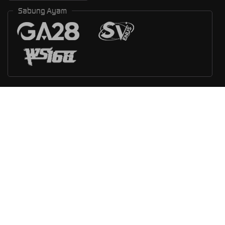
Sabung Ayam