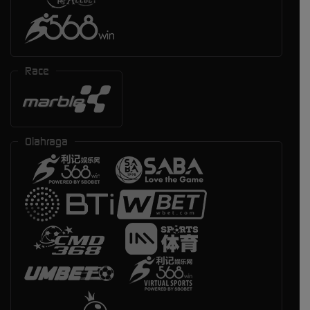
Race
Olahraga