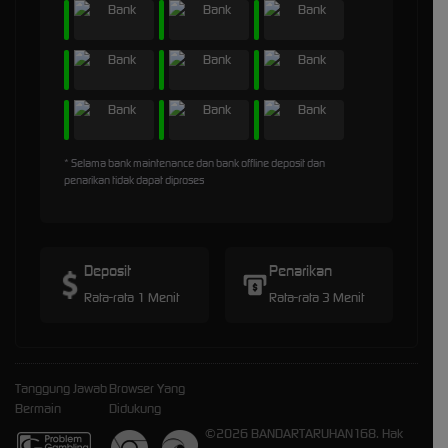
* Selama bank maintenance dan bank offline deposit dan
penarikan tidak dapat diproses
Deposit
Penarikan
Rata-rata 1 Menit
Rata-rata 3 Menit
Tanggung Jawab
Browser Yang
Bermain
Didukung
©2026 BANDARTARUHAN168. Hak