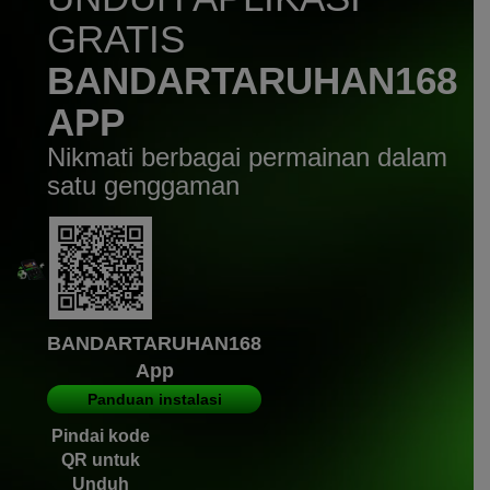
ong****2
GRATIS
IDR
12,402,500.00
Gates of Olympus 1000
BANDARTARUHAN168
ong****2
APP
IDR
8,971,200.00
Gates of Olympus 1000
Nikmati berbagai permainan dalam
satu genggaman
ong****2
IDR
8,595,000.00
Gates of Olympus 1000
ong****2
IDR
8,110,800.00
Gates of Olympus 1000
ong****2
BANDARTARUHAN168
IDR
7,707,500.00
App
Gates of Olympus 1000
Panduan instalasi
ong****2
IDR
7,527,600.00
Pindai kode
Gates of Olympus 1000
QR untuk
Unduh