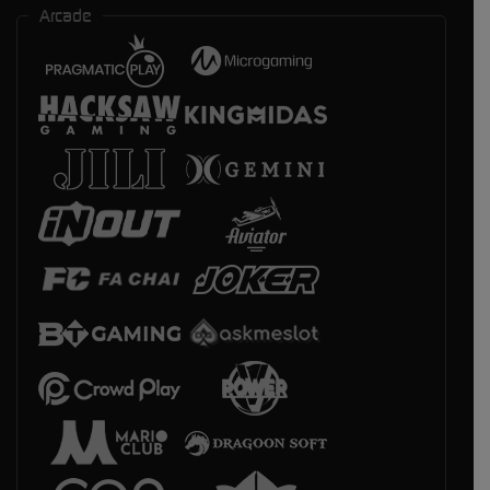
Arcade