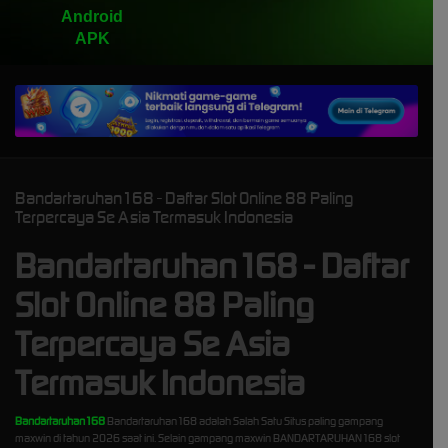
Android
APK
Bandartaruhan168 - Daftar Slot Online 88 Paling
Terpercaya Se Asia Termasuk Indonesia
Bandartaruhan168 - Daftar
Slot Online 88 Paling
Terpercaya Se Asia
Termasuk Indonesia
Bandartaruhan168
Bandartaruhan168 adalah Salah Satu Situs paling gampang
maxwin di tahun 2026 saat ini. Selain gampang maxwin BANDARTARUHAN168 slot