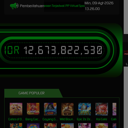
Min, 09-Agt-2026
Pemberitahuan
Pemeliharaan Terjadwal: PP Virtual Sports pada 30-Jun-2026 dari 14.59.59 
13.26.00
IDR
12,673,827,563
L
GAME POPULER
Gates of Olympus POP
Bang Gacor 1000
Goyang Gaib
Wild Bounty Showdown
Epic Ze Zeus
Koi Gate
Gates of Olympus Roulette