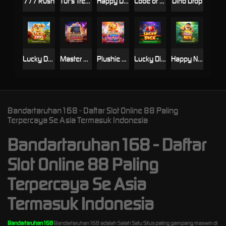
777 Rush
Tut's Treasure Tower
Happy Dragon
Code of Cairo
Dino Drop
Lucky Dog
Master Gems
Plushie Wins
Lucky Dice
Happy Nets
Bandartaruhan168 - Daftar Slot Online 88 Paling
Terpercaya Se Asia Termasuk Indonesia
Bandartaruhan168 - Daftar
Slot Online 88 Paling
Terpercaya Se Asia
Termasuk Indonesia
Bandartaruhan168
Bandartaruhan168 adalah Salah Satu Situs paling gampang maxwin di