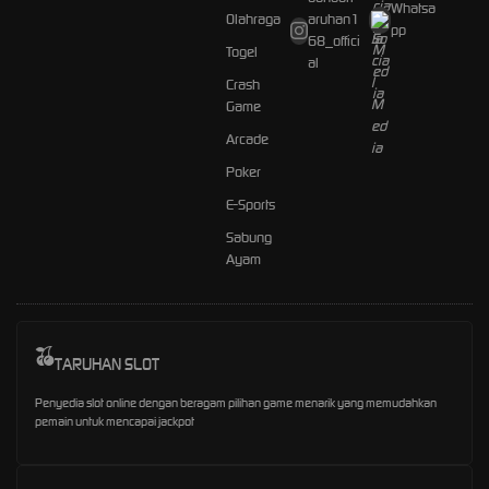
Whatsa
Olahraga
aruhan1
pp
68_offici
Togel
al
Crash
Game
Arcade
Poker
E-Sports
Sabung
Ayam
TARUHAN SLOT
Penyedia slot online dengan beragam pilihan game menarik yang memudahkan
pemain untuk mencapai jackpot