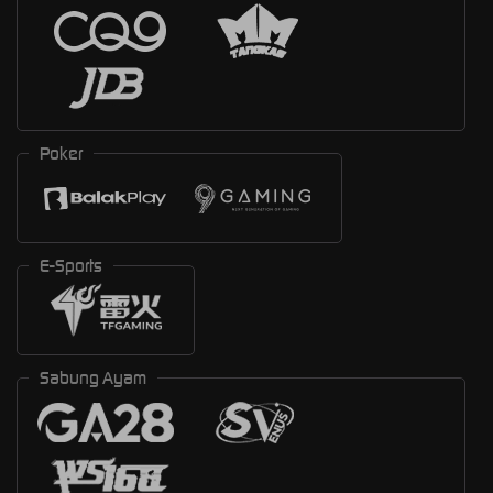
Poker
E-Sports
Sabung Ayam