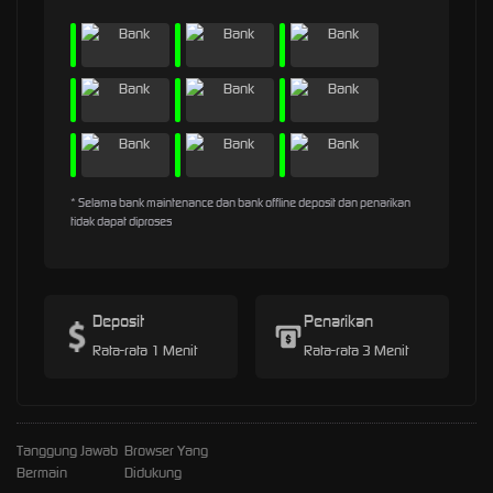
* Selama bank maintenance dan bank offline deposit dan penarikan
tidak dapat diproses
Deposit
Penarikan
Rata-rata 1 Menit
Rata-rata 3 Menit
Tanggung Jawab
Browser Yang
Bermain
Didukung