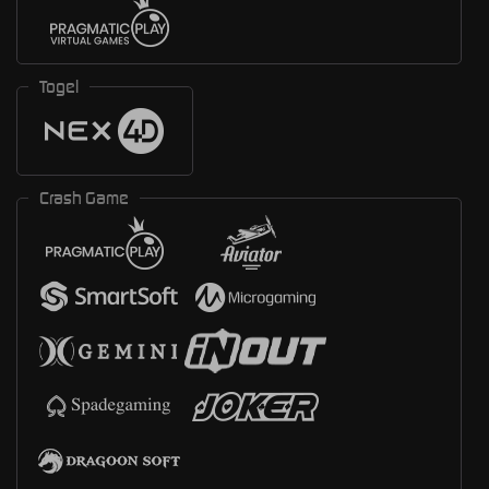
Togel
Crash Game