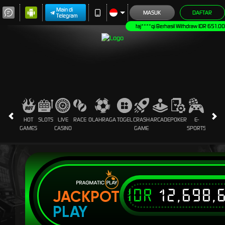
Main di
MASUK
DAFTAR
Telegram
taj****qi Berhasil Withdraw IDR 651.0
HOT
SLOTS
LIVE
RACE
OLAHRAGA
TOGEL
CRASH
ARCADE
POKER
E-
SABUN
GAMES
CASINO
GAME
SPORTS
AYAM
IDR
12,698,
JACKPOT
PLAY