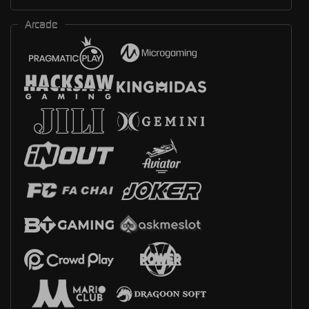
Arcade